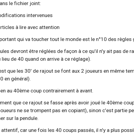
s le fichier joint: 
s modifications intervenues
s articles à lire avec attention
mportant qui va toucher tout le monde est le n°10 des règles
ules devront être réglées de façon à ce qu'il n'y ait pas de ra
u lieu de 40 quand on arrive à ce réglage).
'est que les 30' de rajout se font aux 2 joueurs en même te
30 en général).
 rien au 40ème coup contrairement à avant.
ement que ce rajout se fasse après avoir joué le 40ème coup (n
joueurs ne se trompent pas en copiant), sinon c'est partie pe
her sur la pendule.
 attentif, car une fois les 40 coups passés, il n'y a plus pos