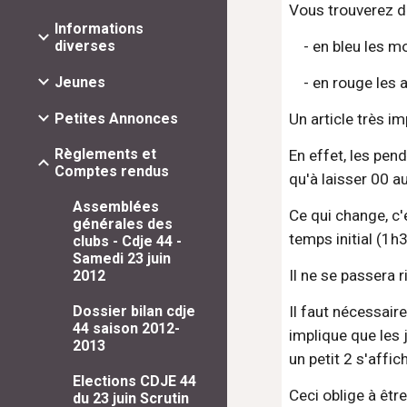
Vous trouverez dan
Informations
diverses
    - en bleu le
Jeunes
    - en rouge le
Un article très i
Petites Annonces
Règlements et
En effet, les pend
Comptes rendus
qu'à laisser 00 a
Assemblées
Ce qui change, c
générales des
temps initial (1h
clubs - Cdje 44 -
Samedi 23 juin
Il ne se passera
2012
Il faut nécessair
Dossier bilan cdje
44 saison 2012-
implique que les 
2013
un petit 2 s'affic
Elections CDJE 44
Ceci oblige à être
du 23 juin Scrutin