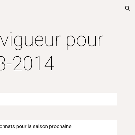
ion
igueur pour 
13-2014
ionnats pour la saison prochaine.