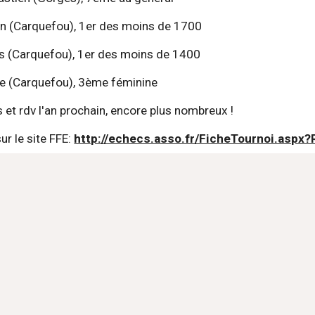
imon (Carquefou), 1er des moins de 1700
omas (Carquefou), 1er des moins de 1400
marie (Carquefou), 3ème féminine
us et rdv l'an prochain, encore plus nombreux !
r le site FFE: 
http://echecs.asso.fr/FicheTournoi.aspx