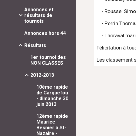
Annonces et
    - Roussel S
résultats de
tournois
    - Perrin Th
Annonces hors 44
    - Thoraval 
Résultats
Félicitation à to
1er tournoi des
Les classement su
NON CLASSES
2012-2013
10ème rapide
de Carquefou
- dimanche 30
juin 2013
12ème rapide
Maurice
Besnier à St-
Nazaire -