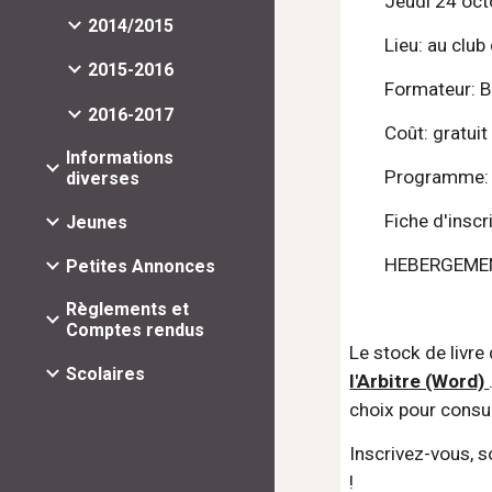
        Jeudi 2
2014/2015
        Lieu: a
2015-2016
        Formateu
2016-2017
        Coût: 
Informations
        Program
diverses
        Fiche d'
Jeunes
        HEBER
Petites Annonces
Règlements et
Comptes rendus
Le stock de livre
Scolaires
l'Arbitre (Word) 
choix pour consult
Inscrivez-vous, so
!