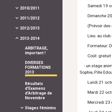
        Same
2010/2011
        Dima
2011/2012
        (Prévoi
2012/2013
        Lieu: a
2013-2014
        Formate
ARBITRAGE,
important !
        Coût: 
DIVERSES
    - un stage animateur, DAFFE1 (il faut avoir 16 ans): 14 places maximum (déjà inscrits: Jovelin Alain, Descroix Isabelle, André 
FORMATIONS
2013
Sophie, Pille Edo
        Lundi 2
Résultats
d'Examens
        Mardi 2
d'Arbitrage de
Novembre
        Mercre
Stages féminins