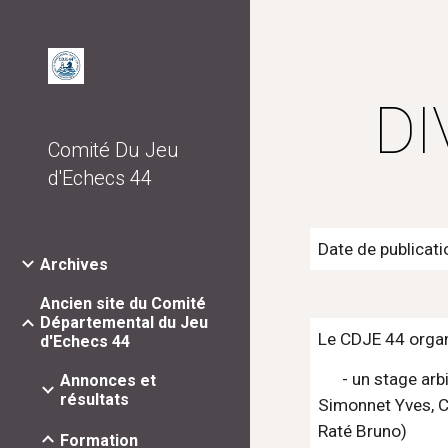
Sk
DI
Comité Du Jeu
d'Echecs 44
Date de publicati
Archives
Ancien site du Comité
Départemental du Jeu
Le CDJE 44 organ
d'Echecs 44
      - un stage arbitre fédéral 4, AF4 (il faut avoir 16 ans minimum): 14 places maximum (déjà inscrits: Roullet Marc, Roullet Luc, 
Annonces et
résultats
Simonnet Yves, Ch
Raté Bruno)
Formation