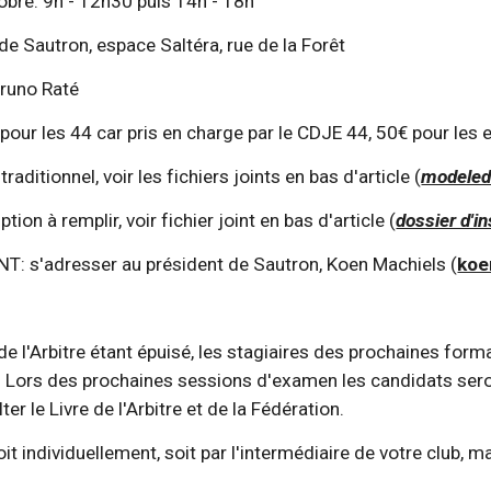
4 octobre: 9h - 12h30 puis 14h - 18h
u club de Sautron, espace Saltéra, rue de la Forêt
r: Bruno Raté
gratuit pour les 44 car pris en charge par le CDJE 44, 50€ pour les
me: traditionnel, voir les fichiers joints en bas d'article (
modeled
inscription à remplir, voir fichier joint en bas d'article (
dossier d'in
GEMENT: s'adresser au président de Sautron, Koen Machiels (
koe
 de l'Arbitre étant épuisé, les stagiaires des prochaines forma
. Lors des prochaines sessions d'examen les candidats seront
er le Livre de l'Arbitre et de la Fédération.
it individuellement, soit par l'intermédiaire de votre club, ma