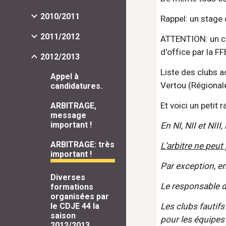
2010/2011
Rappel: un stage 
2011/2012
ATTENTION: un clu
d'office par la F
2012/2013
Liste des clubs a
Appel à
Vertou (Régional
candidatures.
Et voici un petit
ARBITRAGE,
message
important !
En NI, NII et NII
ARBITRAGE: très
L’arbitre ne peut
important !
Par exception, en
Diverses
Le responsable de
formations
organisées par
Les clubs fautif
le CDJE 44 la
saison
pour les équipes
2012/2013