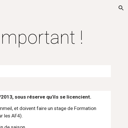
ion
important !
/2013, sous réserve qu'ils se licencient.
mmeil, et doivent faire un stage de Formation 
ur les AF4).
in de saison.