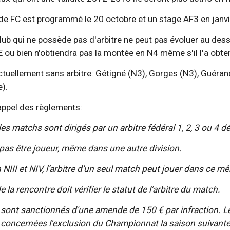
de FC est programmé le 20 octobre et un stage AF3 en janvier 
b qui ne possède pas d'arbitre ne peut pas évoluer au dessu
FE ou bien n'obtiendra pas la montée en N4 même s'il l'a obten
ctuellement sans arbitre: Gétigné (N3), Gorges (N3), Guéra
e).
 rappel des règlements:
I, les matchs sont dirigés par un arbitre fédéral 1, 2, 3 ou 4
 pas être joueur, même dans une autre division
.
 NIII et NIV, l’arbitre d’un seul match peut jouer dans ce 
 la rencontre doit vérifier le statut de l’arbitre du match.
s sont sanctionnés d'une amende de 150 € par infraction. Le
 concernées l'exclusion du Championnat la saison suivante